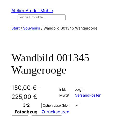
Zum
Atelier An der Mühle
Inhalt
Suchen
springen
Start
/
Souvenirs
/ Wandbild 001345 Wangerooge
Wandbild 001345
Wangerooge
150,00
€
–
inkl.
zzgl.
MwSt.
Versandkosten
225,00
€
3:2
Fotoabzug
Zurücksetzen