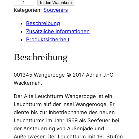
W
In den Warenkorb
Kategorien:
Souvenirs
a
n
Beschreibung
d
Zusätzliche Informationen
b
Produktsicherheit
i
l
Beschreibung
d
0
001345 Wangerooge © 2017 Adrian J.-G.
0
Wackernah.
1
3
Der Alte Leuchtturm Wangerooge ist ein
4
Leuchtturm auf der Insel Wangerooge. Er
5
diente bis zur Inbetriebnahme des neuen
W
Leuchtturms im Jahr 1969 als Seefeuer bei
a
der Ansteuerung von Außenjade und
n
Außenweser. Der Leuchtturm mit 161 Stufen