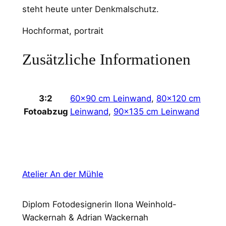
g
steht heute unter Denkmalschutz.
e
r
Hochformat, portrait
o
o
Zusätzliche Informationen
g
e
M
60×90 cm Leinwand
,
80×120 cm
3:2
e
Leinwand
,
90×135 cm Leinwand
Fotoabzug
n
g
e
Atelier An der Mühle
Diplom Fotodesignerin Ilona Weinhold-
Wackernah & Adrian Wackernah