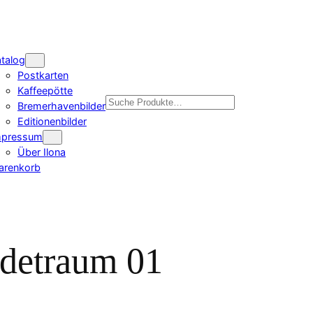
talog
Postkarten
Kaffeepötte
Suchen
Bremerhavenbilder
Editionenbilder
mpressum
Über Ilona
arenkorb
detraum 01