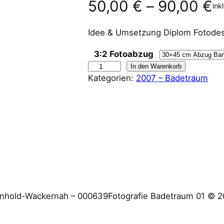
50,00
€
–
90,00
€
ink
Idee & Umsetzung Diplom Fotodes
3:2 Fotoabzug
W
In den Warenkorb
Kategorien:
2007 – Badetraum
a
n
d
b
i
l
d
B
a
inhold-Wackernah – 000639Fotografie Badetraum 01 © 20
d
e
t