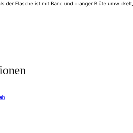
ls der Flasche ist mit Band und oranger Blüte umwickelt,
r
a
u
m
0
1
M
e
tionen
n
g
e
ah