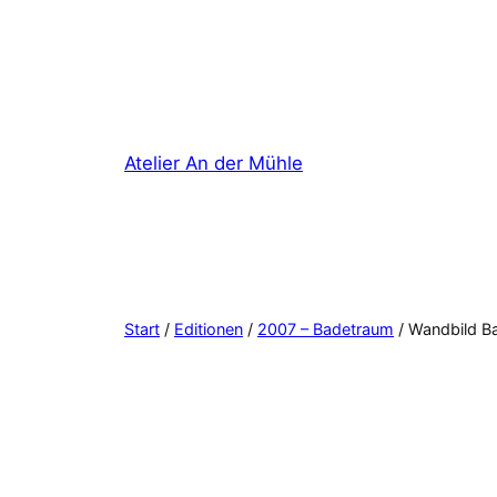
Zum
Inhalt
springen
Atelier An der Mühle
Start
/
Editionen
/
2007 – Badetraum
/ Wandbild B