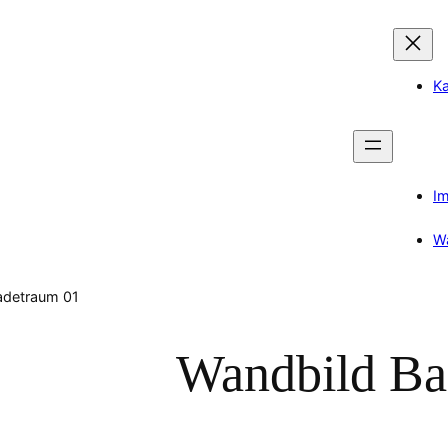
Ka
I
W
adetraum 01
Wandbild Ba