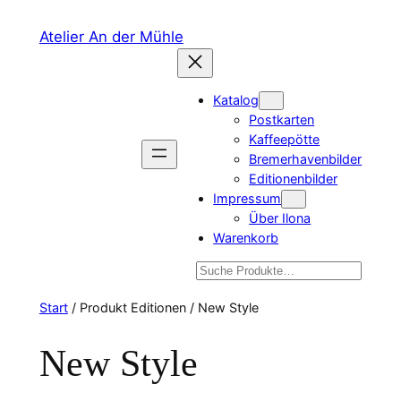
Zum
Atelier An der Mühle
Inhalt
springen
Katalog
Postkarten
Kaffeepötte
Bremerhavenbilder
Editionenbilder
Impressum
Über Ilona
Warenkorb
Suchen
Start
/ Produkt Editionen / New Style
New Style