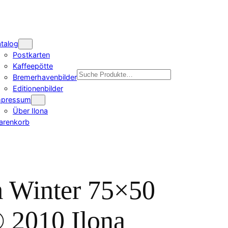
talog
Postkarten
Kaffeepötte
Suchen
Bremerhavenbilder
Editionenbilder
mpressum
Über Ilona
arenkorb
m Winter 75×50
 2010 Ilona