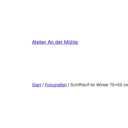
Zum
Inhalt
springen
Atelier An der Mühle
Start
/
Fotografien
/ Schiffdorf im Winter 75×50 