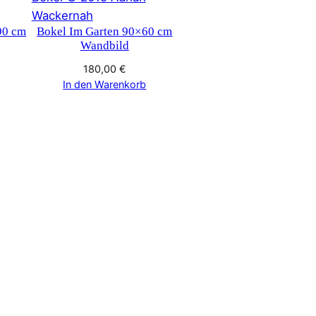
90 cm
Bokel Im Garten 90×60 cm
Wandbild
180,00
€
b
In den Warenkorb