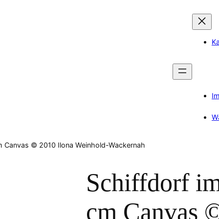
Ka
I
W
cm Canvas © 2010 Ilona Weinhold-Wackernah
Schiffdorf i
cm Canvas ©