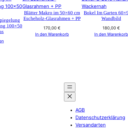
Blätter Makro im 50×60 cm
Bokel Im Garten 60×
Escheholz-Glasrahmen + PP
Wandbild
piegelung
ang 100×50
170,00
€
180,00
€
as
In den Warenkorb
In den Warenkor
en
AGB
Datenschutzerklärung
Versandarten