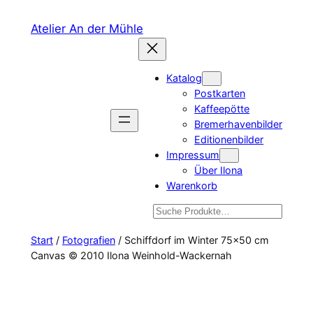
Zum
Atelier An der Mühle
Inhalt
springen
Katalog
Postkarten
Kaffeepötte
Bremerhavenbilder
Editionenbilder
Impressum
Über Ilona
Warenkorb
Suchen
Start
/
Fotografien
/ Schiffdorf im Winter 75×50 cm
Canvas © 2010 Ilona Weinhold-Wackernah