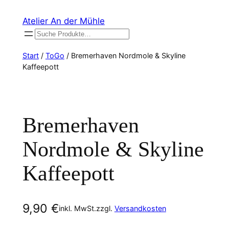
Zum
Atelier An der Mühle
Inhalt
Suchen
springen
Start
/
ToGo
/ Bremerhaven Nordmole & Skyline
Kaffeepott
Bremerhaven
Nordmole & Skyline
Kaffeepott
9,90
€
inkl. MwSt.
zzgl.
Versandkosten