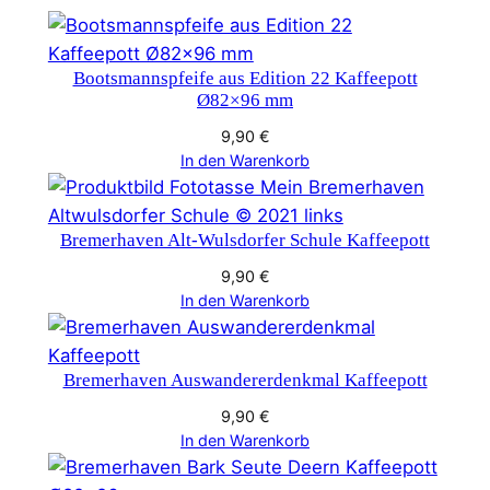
e
p
o
Bootsmannspfeife aus Edition 22 Kaffeepott
t
Ø82×96 mm
t
9,90
€
M
In den Warenkorb
e
n
g
Bremerhaven Alt-Wulsdorfer Schule Kaffeepott
e
9,90
€
In den Warenkorb
Bremerhaven Auswandererdenkmal Kaffeepott
9,90
€
In den Warenkorb