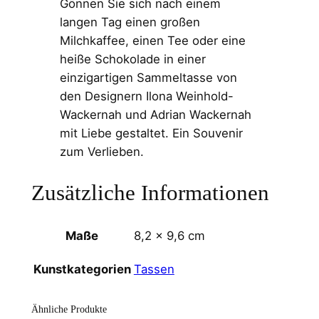
Gönnen Sie sich nach einem
m
langen Tag einen großen
o
Milchkaffee, einen Tee oder eine
l
heiße Schokolade in einer
e
einzigartigen Sammeltasse von
&
den Designern Ilona Weinhold-
S
Wackernah und Adrian Wackernah
k
mit Liebe gestaltet. Ein Souvenir
y
zum Verlieben.
l
i
Zusätzliche Informationen
n
e
K
Maße
8,2 × 9,6 cm
a
Tassen
Kunstkategorien
f
f
e
Ähnliche Produkte