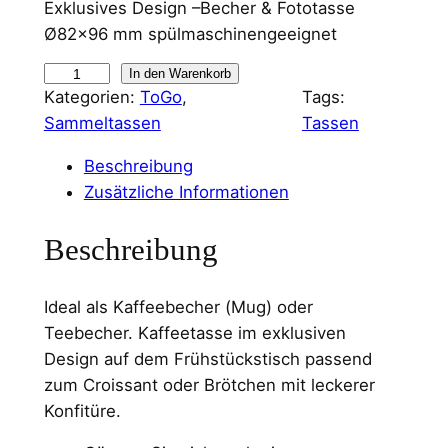
Exklusives Design –Becher & Fototasse
Ø82×96 mm spülmaschinengeeignet
B
In den Warenkorb
Kategorien:
ToGo
, 
Tags:
r
Sammeltassen
Tassen
e
m
Beschreibung
e
Zusätzliche Informationen
r
h
Beschreibung
a
v
Ideal als Kaffeebecher (Mug) oder
e
Teebecher. Kaffeetasse im exklusiven
n
Design auf dem Frühstückstisch passend
N
zum Croissant oder Brötchen mit leckerer
o
Konfitüre.
r
d