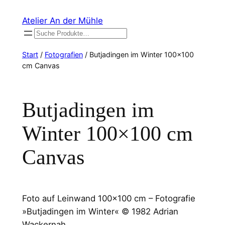
Zum
Atelier An der Mühle
Inhalt
Suchen
springen
Start
/
Fotografien
/ Butjadingen im Winter 100×100
cm Canvas
Butjadingen im
Winter 100×100 cm
Canvas
Foto auf Leinwand 100×100 cm – Fotografie
»Butjadingen im Winter« © 1982 Adrian
Wackernah