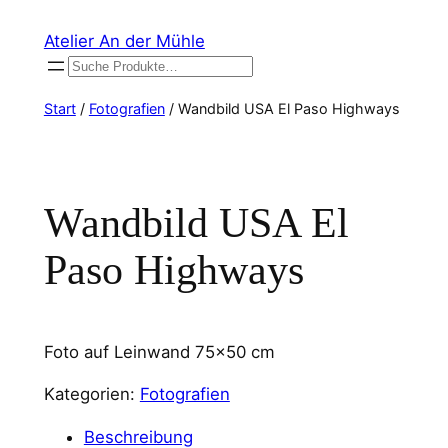
Zum
Atelier An der Mühle
Inhalt
Suchen
springen
Start
/
Fotografien
/ Wandbild USA El Paso Highways
Wandbild USA El
Paso Highways
Foto auf Leinwand 75×50 cm
Kategorien:
Fotografien
Beschreibung