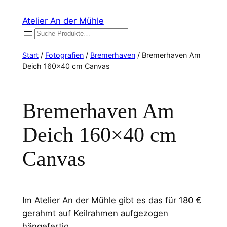
Zum
Atelier An der Mühle
Inhalt
Suchen
springen
Start
/
Fotografien
/
Bremerhaven
/ Bremerhaven Am
Deich 160×40 cm Canvas
Bremerhaven Am
Deich 160×40 cm
Canvas
Im Atelier An der Mühle gibt es das für 180 €
gerahmt auf Keilrahmen aufgezogen
hängefertig.