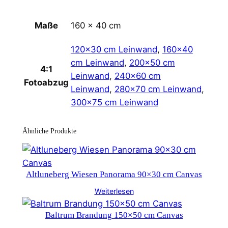
Maße
160 × 40 cm
120×30 cm Leinwand
,
160×40
cm Leinwand
,
200×50 cm
4:1
Leinwand
,
240×60 cm
Fotoabzug
Leinwand
,
280×70 cm Leinwand
,
300×75 cm Leinwand
Ähnliche Produkte
Altluneberg Wiesen Panorama 90×30 cm Canvas
Weiterlesen
Baltrum Brandung 150×50 cm Canvas