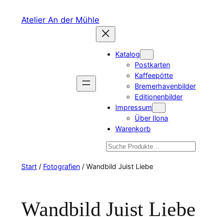
Zum
Atelier An der Mühle
Inhalt
springen
Katalog
Postkarten
Kaffeepötte
Bremerhavenbilder
Editionenbilder
Impressum
Über Ilona
Warenkorb
Suchen
Start
/
Fotografien
/ Wandbild Juist Liebe
Wandbild Juist Liebe