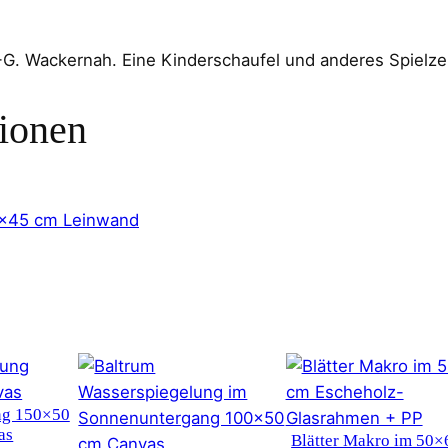
J.-G. Wackernah. Eine Kinderschaufel und anderes Spielz
tionen
×45 cm Leinwand
ng 150×50
as
Blätter Makro im 50×