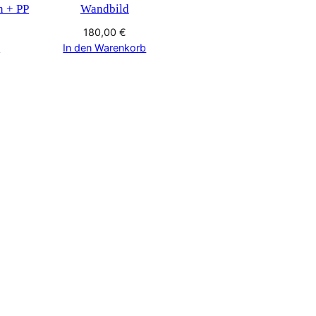
n + PP
Wandbild
180,00
€
b
In den Warenkorb