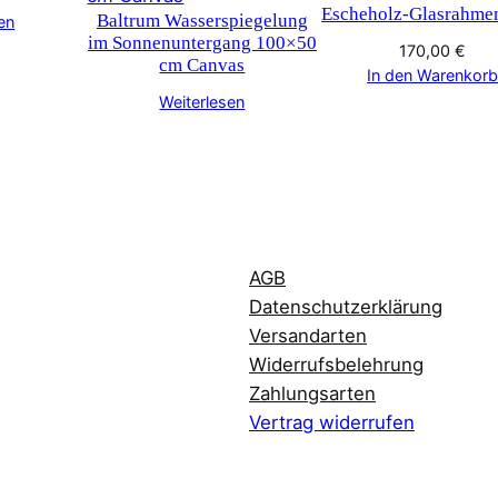
Escheholz-Glasrahme
Baltrum Wasserspiegelung
en
im Sonnenuntergang 100×50
170,00
€
cm Canvas
In den Warenkor
Weiterlesen
AGB
Datenschutzerklärung
Versandarten
Widerrufsbelehrung
Zahlungsarten
Vertrag widerrufen