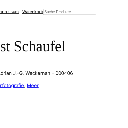
mpressum
Warenkorb
Suchen
st Schaufel
Adrian J.-G. Wackernah – 000406
rfotografie
, 
Meer