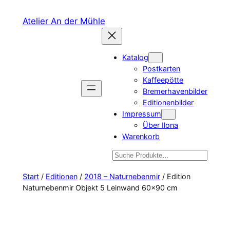
Zum
Atelier An der Mühle
Inhalt
springen
Katalog
Postkarten
Kaffeepötte
Bremerhavenbilder
Editionenbilder
Impressum
Über Ilona
Warenkorb
Suchen
Start
/
Editionen
/
2018 – Naturnebenmir
/ Edition
Naturnebenmir Objekt 5 Leinwand 60×90 cm