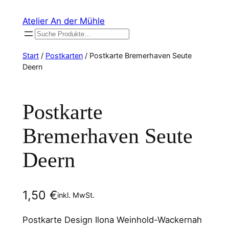
Zum
Atelier An der Mühle
Inhalt
Suchen
springen
Start
/
Postkarten
/ Postkarte Bremerhaven Seute
Deern
Postkarte
Bremerhaven Seute
Deern
1,50
€
inkl. MwSt.
Postkarte Design Ilona Weinhold-Wackernah