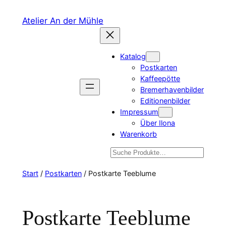
Zum
Atelier An der Mühle
Inhalt
springen
Katalog
Postkarten
Kaffeepötte
Bremerhavenbilder
Editionenbilder
Impressum
Über Ilona
Warenkorb
Suchen
Start
/
Postkarten
/ Postkarte Teeblume
Postkarte Teeblume