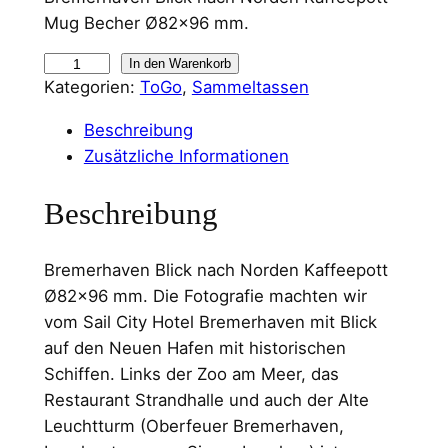
Mug Becher Ø82×96 mm.
B
In den Warenkorb
Kategorien:
ToGo
, 
Sammeltassen
r
e
Beschreibung
m
Zusätzliche Informationen
e
r
Beschreibung
h
a
Bremerhaven Blick nach Norden Kaffeepott
v
Ø82×96 mm. Die Fotografie machten wir
e
vom Sail City Hotel Bremerhaven mit Blick
n
auf den Neuen Hafen mit historischen
B
Schiffen. Links der Zoo am Meer, das
l
Restaurant Strandhalle und auch der Alte
i
Leuchtturm (Oberfeuer Bremerhaven,
c