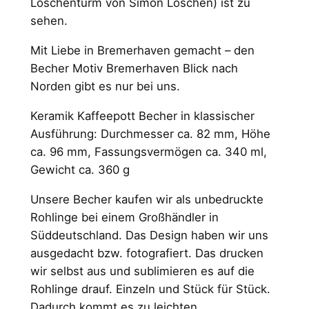
Loschenturm von Simon Loschen) ist zu
k
sehen.
n
a
Mit Liebe in Bremerhaven gemacht – den
c
Becher Motiv Bremerhaven Blick nach
h
Norden gibt es nur bei uns.
N
o
Keramik Kaffeepott Becher in klassischer
r
Ausführung: Durchmesser ca. 82 mm, Höhe
d
ca. 96 mm, Fassungsvermögen ca. 340 ml,
e
Gewicht ca. 360 g
n
Unsere Becher kaufen wir als unbedruckte
K
Rohlinge bei einem Großhändler in
a
Süddeutschland. Das Design haben wir uns
f
ausgedacht bzw. fotografiert. Das drucken
f
wir selbst aus und sublimieren es auf die
e
Rohlinge drauf. Einzeln und Stück für Stück.
e
Dadurch kommt es zu leichten