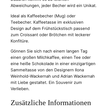
p
Abweichungen, jeder Becher wird ein Unikat.
o
t
Ideal als Kaffeebecher (Mug) oder
t
Teebecher. Kaffeetasse im exklusiven
Ø
Design auf dem Frühstückstisch passend
8
zum Croissant oder Brötchen mit leckerer
2
Konfitüre.
×
9
Gönnen Sie sich nach einem langen Tag
6
einen großen Milchkaffee, einen Tee oder
m
eine heiße Schokolade in einer einzigartigen
m
Sammeltasse von den Designern Ilona
M
Weinhold-Wackernah und Adrian Wackernah
e
mit Liebe gestaltet. Ein Souvenir zum
n
Verlieben.
g
e
Zusätzliche Informationen