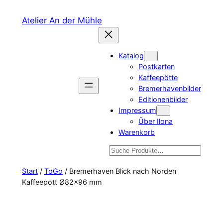
Zum
Atelier An der Mühle
Inhalt
springen
Katalog
Postkarten
Kaffeepötte
Bremerhavenbilder
Editionenbilder
Impressum
Über Ilona
Warenkorb
Suchen
Start
/
ToGo
/ Bremerhaven Blick nach Norden
Kaffeepott Ø82×96 mm