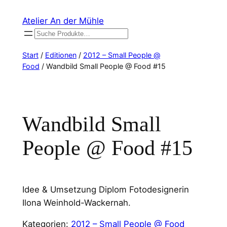
Zum
Atelier An der Mühle
Inhalt
Suchen
springen
Start
/
Editionen
/
2012 – Small People @
Food
/ Wandbild Small People @ Food #15
Wandbild Small
People @ Food #15
Idee & Umsetzung Diplom Fotodesignerin
Ilona Weinhold-Wackernah.
Kategorien:
2012 – Small People @ Food