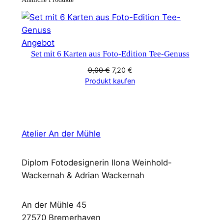
a
1
M
Produkt
Angebot
e
Set mit 6 Karten aus Foto-Edition Tee-Genuss
im
n
Angebot
Ursprünglicher
Aktueller
9,00
€
7,20
€
g
Preis
Preis
Produkt kaufen
e
war:
ist:
9,00 €
7,20 €.
Atelier An der Mühle
Diplom Fotodesignerin Ilona Weinhold-
Wackernah & Adrian Wackernah
An der Mühle 45
27570 Bremerhaven