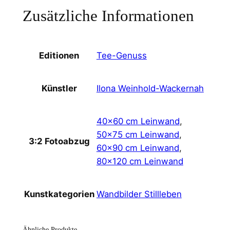
-
Zusätzliche Informationen
G
e
n
u
Tee-Genuss
Editionen
s
s
Ilona Weinhold-Wackernah
Künstler
B
l
40×60 cm Leinwand
,
a
50×75 cm Leinwand
,
n
3:2 Fotoabzug
60×90 cm Leinwand
,
c
80×120 cm Leinwand
m
i
t
Wandbilder Stillleben
Kunstkategorien
N
a
n
Ähnliche Produkte