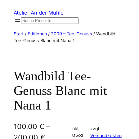
Zum
Atelier An der Mühle
Inhalt
Suchen
springen
Start
/
Editionen
/
2009 – Tee-Genuss
/ Wandbild
Tee-Genuss Blanc mit Nana 1
Wandbild Tee-
Genuss Blanc mit
Nana 1
100,00
€
–
inkl.
zzgl.
MwSt.
Versandkosten
200,00
€