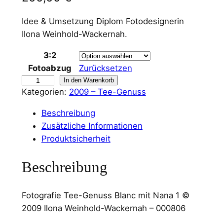
Idee & Umsetzung Diplom Fotodesignerin
Ilona Weinhold-Wackernah.
3:2
Fotoabzug
Zurücksetzen
W
In den Warenkorb
Kategorien:
2009 – Tee-Genuss
a
n
Beschreibung
d
Zusätzliche Informationen
b
Produktsicherheit
i
l
Beschreibung
d
T
Fotografie Tee-Genuss Blanc mit Nana 1 ©
e
2009 Ilona Weinhold-Wackernah – 000806
e