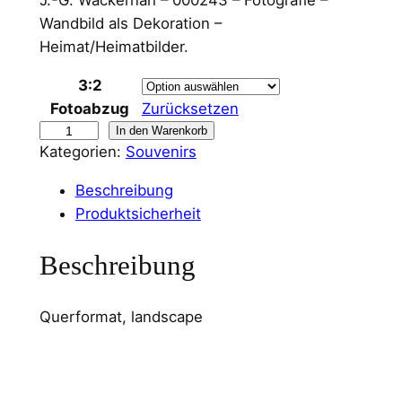
Wandbild als Dekoration –
Heimat/Heimatbilder.
3:2
Fotoabzug
Zurücksetzen
W
In den Warenkorb
Kategorien:
Souvenirs
a
n
Beschreibung
d
Produktsicherheit
b
i
Beschreibung
l
d
Querformat, landscape
W
a
n
g