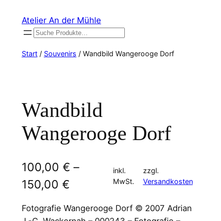
Zum
Atelier An der Mühle
Inhalt
Suchen
springen
Start
/
Souvenirs
/ Wandbild Wangerooge Dorf
Wandbild
Wangerooge Dorf
100,00
€
–
inkl.
zzgl.
MwSt.
Versandkosten
150,00
€
Fotografie Wangerooge Dorf © 2007 Adrian
J.-G. Wackernah – 000243 – Fotografie –