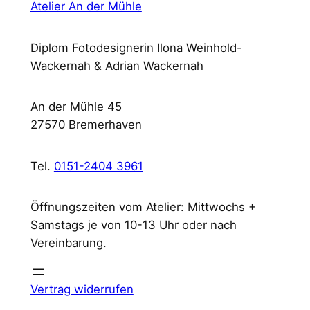
Atelier An der Mühle
e
r
o
Diplom Fotodesignerin Ilona Weinhold-
o
Wackernah & Adrian Wackernah
g
e
An der Mühle 45
D
27570 Bremerhaven
o
r
Tel.
0151-2404 3961
f
M
e
Öffnungszeiten vom Atelier: Mittwochs +
n
Samstags je von 10-13 Uhr oder nach
g
Vereinbarung.
e
Vertrag widerrufen