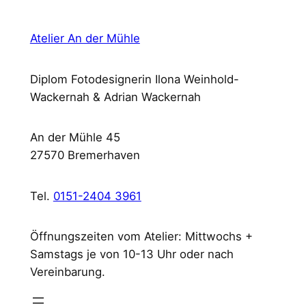
n
g
Atelier An der Mühle
e
r
o
Diplom Fotodesignerin Ilona Weinhold-
o
Wackernah & Adrian Wackernah
g
e
An der Mühle 45
F
27570 Bremerhaven
a
h
Tel.
0151-2404 3961
r
r
ä
Öffnungszeiten vom Atelier: Mittwochs +
d
Samstags je von 10-13 Uhr oder nach
e
Vereinbarung.
r