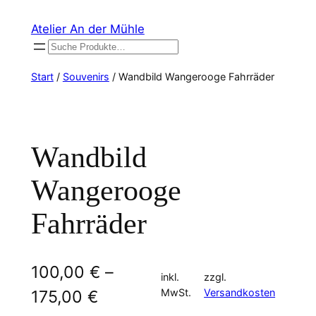
Zum
Atelier An der Mühle
Inhalt
Suchen
springen
Start
/
Souvenirs
/ Wandbild Wangerooge Fahrräder
Wandbild
Wangerooge
Fahrräder
100,00
€
–
inkl.
zzgl.
MwSt.
Versandkosten
175,00
€