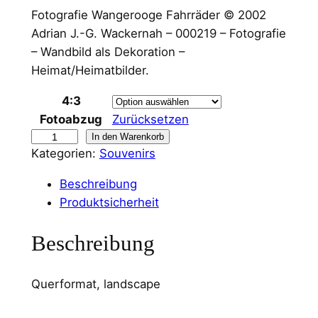
Fotografie Wangerooge Fahrräder © 2002
Adrian J.-G. Wackernah – 000219 – Fotografie
– Wandbild als Dekoration –
Heimat/Heimatbilder.
4:3
Fotoabzug
Zurücksetzen
W
In den Warenkorb
Kategorien:
Souvenirs
a
n
Beschreibung
d
Produktsicherheit
b
i
Beschreibung
l
d
Querformat, landscape
W
a