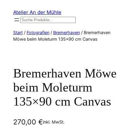
Zum
Atelier An der Mühle
Inhalt
Suchen
springen
Start
/
Fotografien
/
Bremerhaven
/ Bremerhaven
Möwe beim Moleturm 135×90 cm Canvas
Bremerhaven Möwe
beim Moleturm
135×90 cm Canvas
270,00
€
inkl. MwSt.