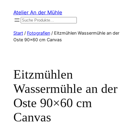
Zum
Atelier An der Mühle
Inhalt
Suchen
springen
Start
/
Fotografien
/ Eitzmühlen Wassermühle an der
Oste 90×60 cm Canvas
Eitzmühlen
Wassermühle an der
Oste 90×60 cm
Canvas