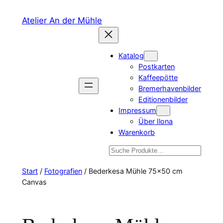
Zum
Atelier An der Mühle
Inhalt
springen
Katalog
Postkarten
Kaffeepötte
Bremerhavenbilder
Editionenbilder
Impressum
Über Ilona
Warenkorb
Suchen
Start
/
Fotografien
/ Bederkesa Mühle 75×50 cm
Canvas