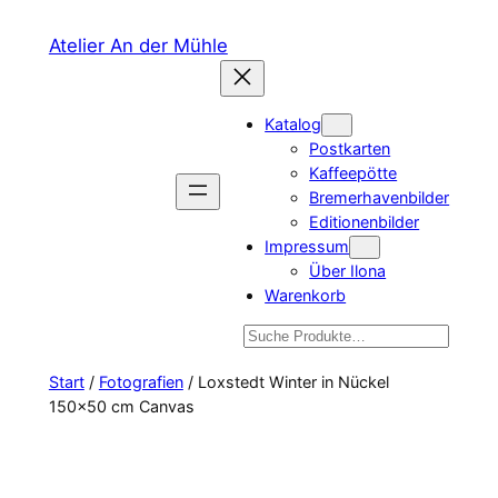
Zum
Atelier An der Mühle
Inhalt
springen
Katalog
Postkarten
Kaffeepötte
Bremerhavenbilder
Editionenbilder
Impressum
Über Ilona
Warenkorb
Suchen
Start
/
Fotografien
/ Loxstedt Winter in Nückel
150×50 cm Canvas