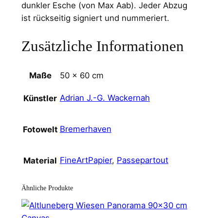
dunkler Esche (von Max Aab). Jeder Abzug
l
ist rückseitig signiert und nummeriert.
z
-
Zusätzliche Informationen
G
l
a
Maße
50 × 60 cm
s
Adrian J.-G. Wackernah
Künstler
r
a
h
Bremerhaven
Fotowelt
m
e
FineArtPapier
,
Passepartout
Material
n
+
P
Ähnliche Produkte
P
M