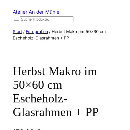
Zum
Atelier An der Mühle
Inhalt
Suchen
springen
Start
/
Fotografien
/ Herbst Makro im 50×60 cm
Escheholz-Glasrahmen + PP
Herbst Makro im
50×60 cm
Escheholz-
Glasrahmen + PP