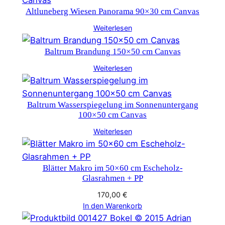
e
Altluneberg Wiesen Panorama 90×30 cm Canvas
n
Weiterlesen
g
e
Baltrum Brandung 150×50 cm Canvas
Weiterlesen
Baltrum Wasserspiegelung im Sonnenuntergang
100×50 cm Canvas
Weiterlesen
Blätter Makro im 50×60 cm Escheholz-
Glasrahmen + PP
170,00
€
In den Warenkorb