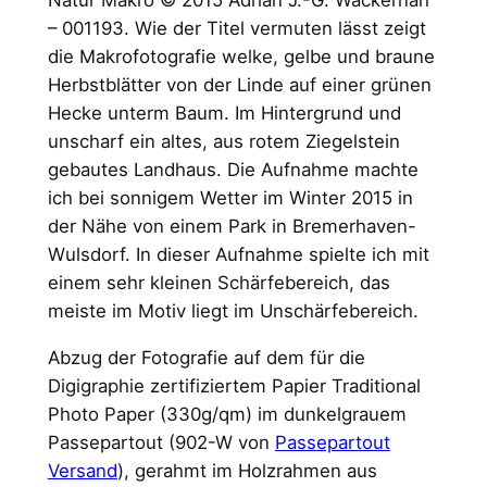
Natur Makro © 2015 Adrian J.-G. Wackernah
r
– 001193. Wie der Titel vermuten lässt zeigt
o
die Makrofotografie welke, gelbe und braune
i
Herbstblätter von der Linde auf einer grünen
m
Hecke unterm Baum. Im Hintergrund und
5
unscharf ein altes, aus rotem Ziegelstein
0
gebautes Landhaus. Die Aufnahme machte
×
ich bei sonnigem Wetter im Winter 2015 in
6
der Nähe von einem Park in Bremerhaven-
0
Wulsdorf. In dieser Aufnahme spielte ich mit
c
einem sehr kleinen Schärfebereich, das
m
meiste im Motiv liegt im Unschärfebereich.
E
s
Abzug der Fotografie auf dem für die
c
Digigraphie zertifiziertem Papier Traditional
h
Photo Paper (330g/qm) im dunkelgrauem
e
Passepartout (902-W von
Passepartout
h
Versand
), gerahmt im Holzrahmen aus
o