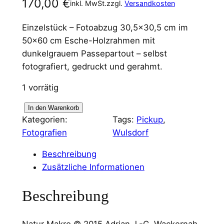
170,00
€
inkl. MwSt.
zzgl.
Versandkosten
Einzelstück – Fotoabzug 30,5×30,5 cm im
50×60 cm Esche-Holzrahmen mit
dunkelgrauem Passepartout – selbst
fotografiert, gedruckt und gerahmt.
1 vorrätig
H
In den Warenkorb
Kategorien:
Tags:
Pickup
, 
e
Fotografien
Wulsdorf
r
b
Beschreibung
s
Zusätzliche Informationen
t
M
Beschreibung
a
k