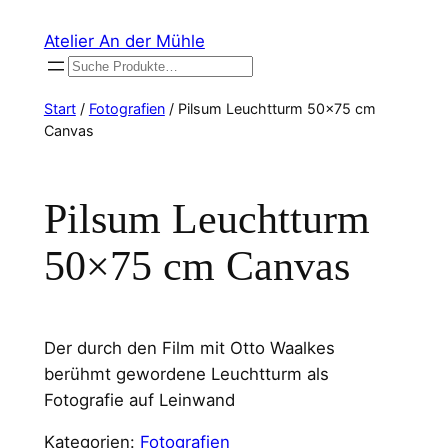
Zum
Atelier An der Mühle
Inhalt
Suchen
springen
Start
/
Fotografien
/ Pilsum Leuchtturm 50×75 cm
Canvas
Pilsum Leuchtturm
50×75 cm Canvas
Der durch den Film mit Otto Waalkes
berühmt gewordene Leuchtturm als
Fotografie auf Leinwand
Kategorien:
Fotografien