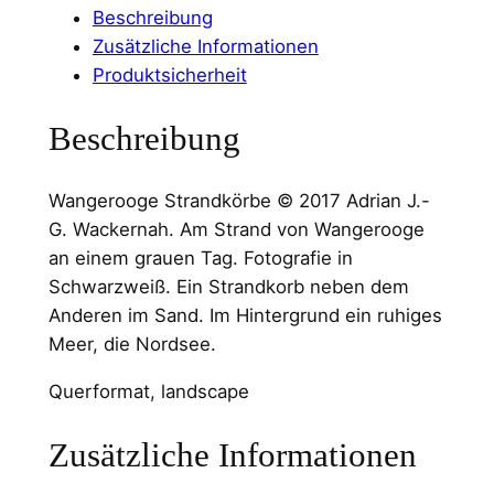
n
Beschreibung
d
Zusätzliche Informationen
b
Produktsicherheit
i
l
Beschreibung
d
W
Wangerooge Strandkörbe © 2017 Adrian J.-
a
G. Wackernah. Am Strand von Wangerooge
n
an einem grauen Tag. Fotografie in
g
Schwarzweiß. Ein Strandkorb neben dem
e
Anderen im Sand. Im Hintergrund ein ruhiges
r
Meer, die Nordsee.
o
o
Querformat, landscape
g
e
Zusätzliche Informationen
S
t