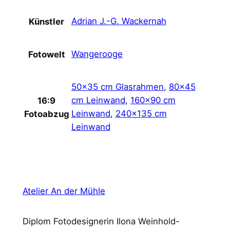
r
Adrian J.-G. Wackernah
Künstler
a
n
d
Wangerooge
Fotowelt
k
ö
50×35 cm Glasrahmen
,
80×45
r
cm Leinwand
,
160×90 cm
16:9
b
Leinwand
,
240×135 cm
Fotoabzug
e
Leinwand
M
e
n
g
e
Atelier An der Mühle
Diplom Fotodesignerin Ilona Weinhold-