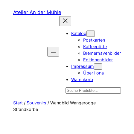
Zum
Atelier An der Mühle
Inhalt
springen
Katalog
Postkarten
Kaffeepötte
Bremerhavenbilder
Editionenbilder
Impressum
Über Ilona
Warenkorb
Suchen
Start
/
Souvenirs
/ Wandbild Wangerooge
Strandkörbe