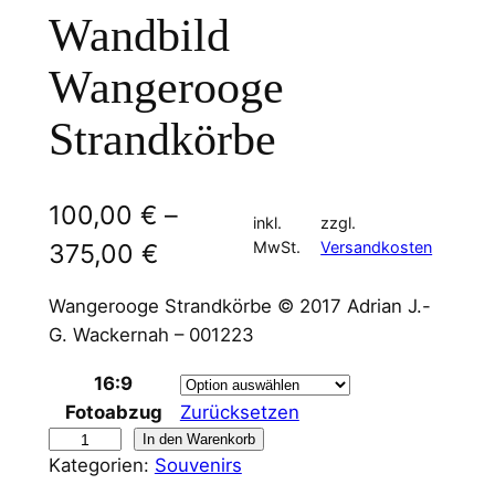
Wandbild
Wangerooge
Strandkörbe
100,00
€
–
inkl.
zzgl.
MwSt.
Versandkosten
375,00
€
Wangerooge Strandkörbe © 2017 Adrian J.-
G. Wackernah – 001223
16:9
Fotoabzug
Zurücksetzen
W
In den Warenkorb
Kategorien:
Souvenirs
a