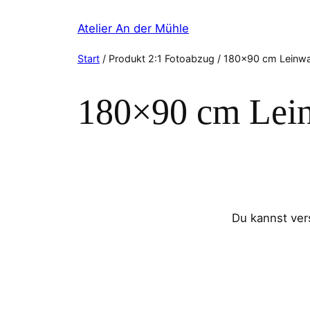
Zum
Atelier An der Mühle
Inhalt
springen
Start
/ Produkt 2:1 Fotoabzug / 180×90 cm Leinw
180×90 cm Lei
Du kannst ve