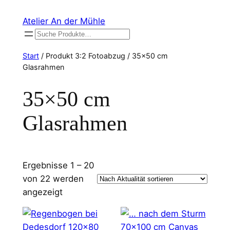
Zum
Atelier An der Mühle
Inhalt
Suchen
springen
Start
/ Produkt 3:2 Fotoabzug / 35×50 cm
Glasrahmen
35×50 cm
Glasrahmen
Ergebnisse 1 – 20
von 22 werden
Nach
angezeigt
Aktualität
sortiert