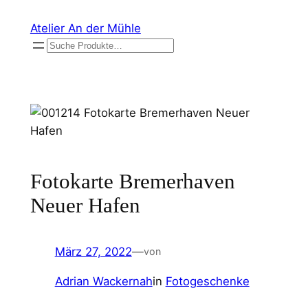
Zum
Atelier An der Mühle
Inhalt
Suchen
springen
Fotokarte Bremerhaven
Neuer Hafen
März 27, 2022
—
von
Adrian Wackernah
in
Fotogeschenke