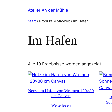
Zum
Atelier An der Mühle
Inhalt
springen
Start
/ Produkt Motivwelt / Im Hafen
Im Hafen
Nach
Alle 19 Ergebnisse werden angezeigt
Aktua
sorti
Netze im Hafen von Wremen 120×80
cm Canvas
B
So
Weiterlesen