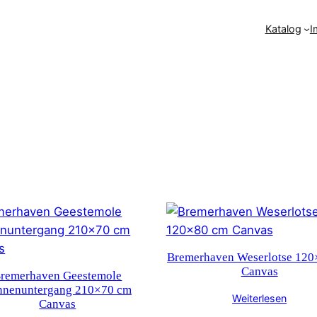
Katalog
I
lität
ert
Bremerhaven Weserlotse 12
Canvas
remerhaven Geestemole
nnenuntergang 210×70 cm
Weiterlesen
Canvas