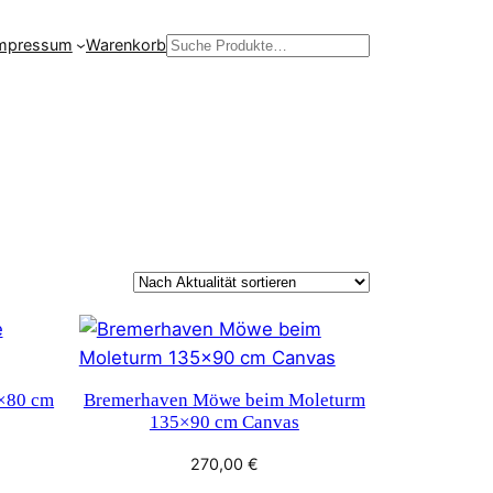
mpressum
Warenkorb
Suchen
0×80 cm
Bremerhaven Möwe beim Moleturm
135×90 cm Canvas
270,00
€