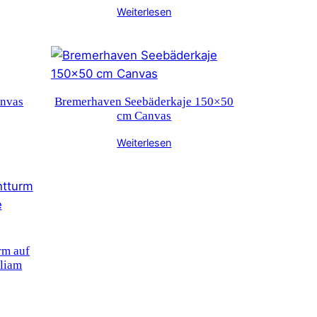
Weiterlesen
anvas
Bremerhaven Seebäderkaje 150×50
cm Canvas
Weiterlesen
rm auf
liam