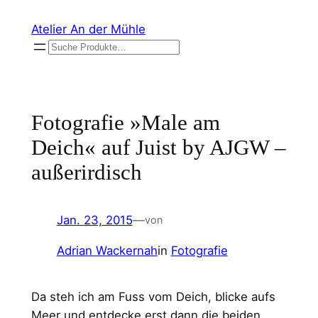
Zum
Atelier An der Mühle
Inhalt
Suchen
springen
Fotografie »Male am
Deich« auf Juist by AJGW –
außerirdisch
Jan. 23, 2015
—
von
Adrian Wackernah
in
Fotografie
Da steh ich am Fuss vom Deich, blicke aufs
Meer und entdecke erst dann die beiden