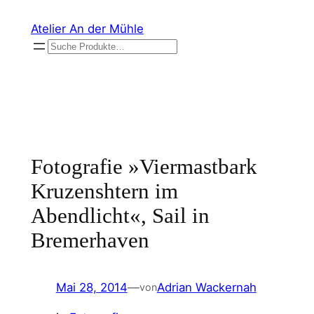
Zum
Atelier An der Mühle
Inhalt
Suchen
springen
Fotografie »Viermastbark
Kruzenshtern im
Abendlicht«, Sail in
Bremerhaven
Mai 28, 2014
—
Adrian Wackernah
von