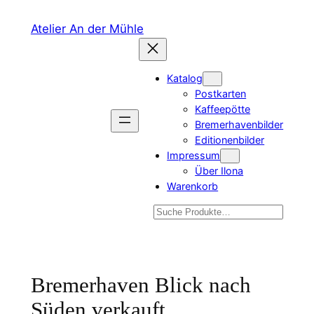
Zum
Atelier An der Mühle
Inhalt
springen
Katalog
Postkarten
Kaffeepötte
Bremerhavenbilder
Editionenbilder
Impressum
Über Ilona
Warenkorb
Suchen
Bremerhaven Blick nach
Süden verkauft