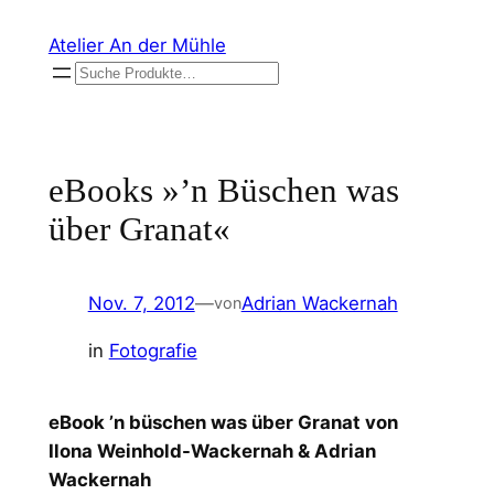
Zum
Atelier An der Mühle
Inhalt
Suchen
springen
eBooks »’n Büschen was
über Granat«
Nov. 7, 2012
—
Adrian Wackernah
von
in
Fotografie
eBook ’n büschen was über Granat von
Ilona Weinhold-Wackernah & Adrian
Wackernah